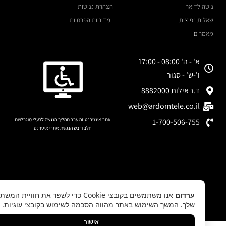
גישה לדואר
הצהרת נגישות
שאלות נפוצות
מדיניות הפרטיות
מאמרים
א' - ה' 08:00 - 17:00
ו'-ש' - סגור
ד.נ אילות 8882000
web@ardomtele.co.il
אתר אינטרנט זה עבר תהליך הנגשה לבעלי מוגבלויות
1-700-506-755
חלב ודבש הנגשת אתרי איטרנט
לחצו להצהרת נגישות
© כל הזכויות שמורות לערדום שירותי תקשוב
ערדום
אנו משתמשים בקובצי Cookie כדי לשפר את חוויית המשתמש
ביז סטודיו, בית תוכנה ישראלי
שלך. המשך השימוש באתר מהווה הסכמה לשימוש בקובצי עוגיות.
אישור