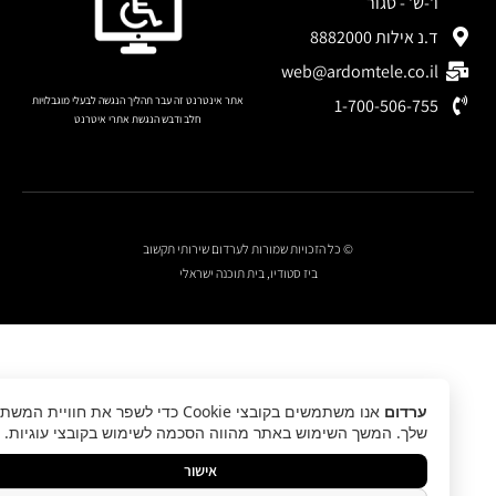
ו'-ש' - סגור
ד.נ אילות 8882000
web@ardomtele.co.il
אתר אינטרנט זה עבר תהליך הנגשה לבעלי מוגבלויות
1-700-506-755
חלב ודבש הנגשת אתרי איטרנט
לחצו להצהרת נגישות
© כל הזכויות שמורות לערדום שירותי תקשוב
ביז סטודיו, בית תוכנה ישראלי
ערדום
אנו משתמשים בקובצי Cookie כדי לשפר את חוויית המשתמש
שלך. המשך השימוש באתר מהווה הסכמה לשימוש בקובצי עוגיות.
אישור