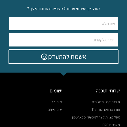
מתעניין בשירותי ערדום? מעוניינ.ת שנחזור אליך ?
תוכנת איתם - עדכון תנועות דינמי
3:58
תוכנת איתם - תנועה נוספת בסדרן
3:44
תוכנת איתם - כרטסת נהגים
6:39
אשמח להתעדכן
תוכנת איתם -כרטסת לקוחות
5:10
שרותי תוכנה
יישומים
תוכנת קרגו משלוחים
יישומי ERP
חוות שרתים ושרותי IT
יישומי איתם
אפליקציות קצה למכשירי סמארטפון
מערכות ERP