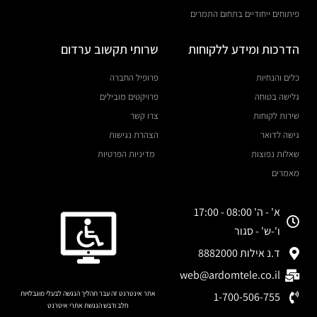
פיתוחים ייחודיים בתחום התמרים
הדרכות ומידע ללקוחות
שרותי תקשוב ערדום
כלים והנחיות
פרופיל החברה
גלישה בטוחה
פרויקטים מובילים
שירות לקוחות
צרו קשר
גישה לדואר
הצהרת נגישות
שאלות נפוצות
מדיניות הפרטיות
מאמרים
א' - ה' 08:00 - 17:00
ו'-ש' - סגור
ד.נ אילות 8882000
web@ardomtele.co.il
אתר אינטרנט זה עבר תהליך הנגשה לבעלי מוגבלויות
1-700-506-755
חלב ודבש הנגשת אתרי איטרנט