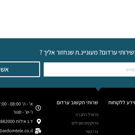
שירותי ערדום? מעוניינ.ת שנחזור אליך ?
אשמ
ידע ללקוחות
שרותי תקשוב ערדום
א' - ה' 08:00 - 17:00
ו'-ש' - סגור
פרופיל החברה
ד.נ אילות 8882000
פרויקטים מובילים
ardomtele.co.il
צרו קשר