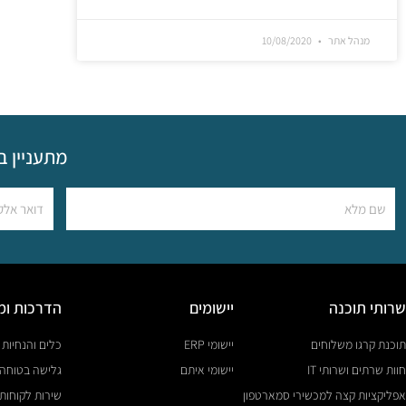
מנהל אתר
10/08/2020
מתעניין ב
שרותי תוכנה
יישומים
הדרכות ומ
תוכנת קרגו משלוחים
יישומי ERP
כלים והנחיות
חוות שרתים ושרותי IT
יישומי איתם
גלישה בטוחה
אפליקציות קצה למכשירי סמארטפון
שירות לקוחות