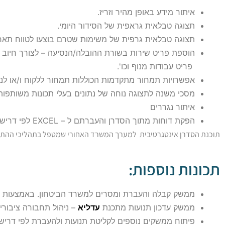
איתור מידע באופן מהיר וזריז.
תצוגה טבלאית גראפית של הסידור היומי.
תצוגה טבלאית גרפית של משימות שטרם בוצעו לטווח תארי
פריט עבודות מנוף וכו'.
אפשרויות תמחור מתקדמות הכוללות תמחור ללקוח ו/או לנה
מסכי משנה לתצוגה נוחה של נתונים בעלי תכונות משותפות ל
איתור נגררים
הפקת דוחות מתוך הסדרן והעברתם ל – EXCEL לפי דרישות הלקוח
תוכנת הסדרן אינטגרטיבית למערך המשרד האחורי שמטפל בתהליכי ההת
תכונות נוספות:
ממשק קבלה והעברת ומסרים למשרד הביטחון. באמצעות פורטל של חברת BC
ממשק עדכון תנועות מתכנת
עדליא
– ניהול תחבורה ציבורי
פיתוח ממשקים נוספים לקליטת תנועות ולהעברת לפי דרישו