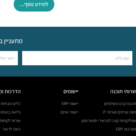
למידע נוסף...
מתעניין ב
שרותי תוכנה
יישומים
הדרכות ומ
תוכנת קרגו משלוחים
יישומי ERP
כלים והנחיות
חוות שרתים ושרותי IT
יישומי איתם
גלישה בטוחה
אפליקציות קצה למכשירי סמארטפון
שירות לקוחות
מערכות ERP
גישה לדואר