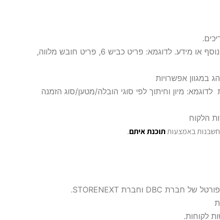
כים.
הוספת פריט שירות בשורת ההובלה/הנסיעה – לצורך חיוב נוסף או מידע. לדוגמא: פריט כביש 6, פריט חובש מלווה,
ג במגוון אפשרויות
דוגמא: מיון וחיתוך לפי סוגי הובלה/מטען/סוג הזמנה
חשבנות באמצעות
תוכנת איתם
.
D וחברת STORENEXT.
ת
ת לקוחות.