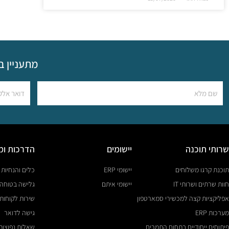
מתעניין ב
שרותי תוכנה
יישומים
הדרכות ומ
תוכנת קרגו משלוחים
יישומי ERP
כלים והנחיות
חוות שרתים ושרותי IT
יישומי איתם
גלישה בטוחה
אפליקציות קצה למכשירי סמארטפון
שירות לקוחות
מערכות ERP
גישה לדואר
פיתוחים ייחודיים בתחום התמרים
שאלות נפוצות