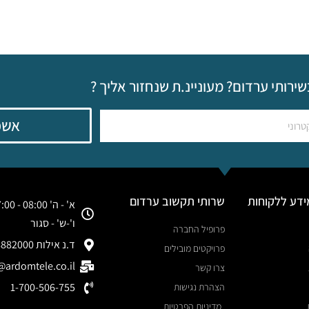
שירותי ערדום? מעוניינ.ת שנחזור אליך ?
אשמ
ידע ללקוחות
שרותי תקשוב ערדום
א' - ה' 08:00 - 17:00
ו'-ש' - סגור
פרופיל החברה
ד.נ אילות 8882000
פרויקטים מובילים
ardomtele.co.il
צרו קשר
1-700-506-755
הצהרת נגישות
מדיניות הפרטיות