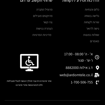
הדרכות ומידע ללקוחות
שרותי תקשוב ערדום
כלים והנחיות
פרופיל החברה
גלישה בטוחה
פרויקטים מובילים
שירות לקוחות
צרו קשר
גישה לדואר
הצהרת נגישות
שאלות נפוצות
מדיניות הפרטיות
מאמרים
א' - ה' 08:00 - 17:00
ו'-ש' - סגור
ד.נ אילות 8882000
web@ardomtele.co.il
אתר אינטרנט זה עבר תהליך הנגשה לבעלי מוגבלויות
1-700-506-755
חלב ודבש הנגשת אתרי איטרנט
לחצו להצהרת נגישות