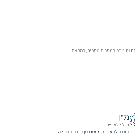
– נמלי אשדוד, חיפה, אוברסיז, מסוף 207 וקונטרם. התוכנה משתדרגת ותומכת במסרים נוספים, בהתאם
נל"ן
נמל ללא נייר
תוכנה לתעבורת מסרים בין חברת ההובלה